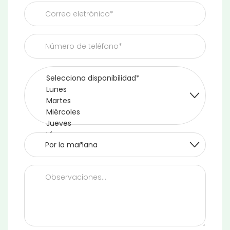
-
MENOPAUSIA
Y
SALUD
HORMONAL
-
SÓLO
MAÑANAS